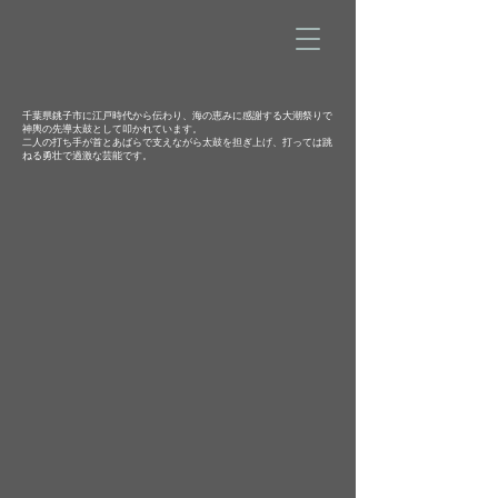
千葉県銚子市に江戸時代から伝わり、海の恵みに感謝する大潮祭りで
神輿の先導太鼓として叩かれています。
二人の打ち手が首とあばらで支えながら太鼓を担ぎ上げ、打っては跳
ねる勇壮で過激な芸能です。